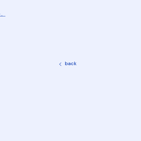
た。
back