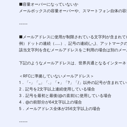
■容量オーバーになっていないか
メールボックスの容量オーバーや、スマートフォン自体の容
-----
■メールアドレスに使用が制限されている文字列が含まれて
例）ドットの連続（.....）、記号の連続(_-_)、アットマ
該当文字列を含むメールアドレスをご利用の場合は別のメ
下記のようなメールアドレスは、世界共通となるインターネット通信
＜RFCに準拠していないメールアドレス＞
1．「-」「_」「.」「+」「?」「/」以外の記号が含まれて
2．記号を2文字以上連続使用している場合
3．記号を最初と最後(@の直前)に使用している場合
4．@の前部分が64文字以上の場合
5．メールアドレス全体が256文字以上の場合
-----